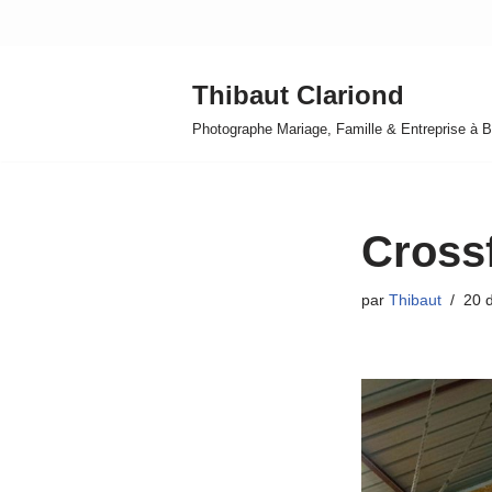
Aller
Thibaut Clariond
au
contenu
Photographe Mariage, Famille & Entreprise à B
Crossf
par
Thibaut
20 