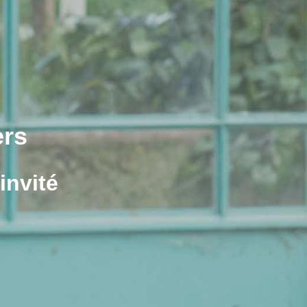
ers
invité