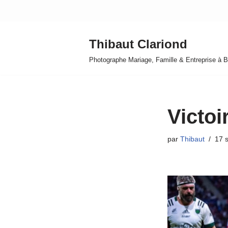
Aller
Thibaut Clariond
au
contenu
Photographe Mariage, Famille & Entreprise à B
Victoi
par
Thibaut
17 